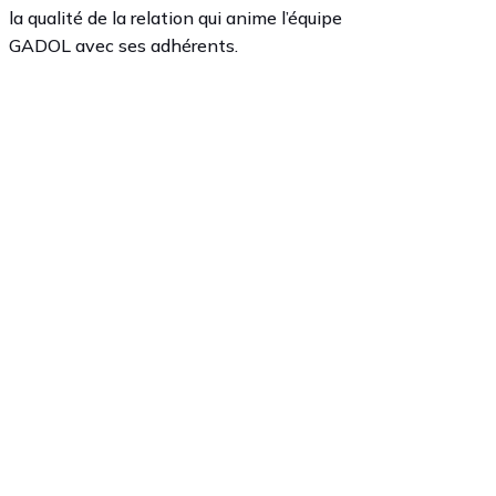
la qualité de la relation qui anime l’équipe
GADOL avec ses adhérents.
ent d’opticiens
ervices pour
Opticiens Indépendants engagés